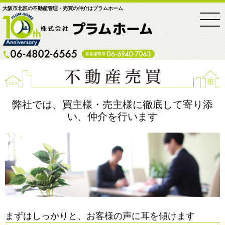
大阪市北区の不動産管理・売買の仲介はプラムホーム
HOME
会社概要
事業内容
お客様の声
不動産売買
弊社では、買主様・売主様に徹底して寄り添
不動産管理
い、仲介を行います
リフォーム・リノベーション
ギャラリー
業者様専用LINE
入居者様専用LINE
お問い合わせ
まずはしっかりと、お客様の声に耳を傾けます